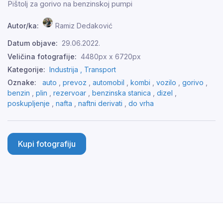
Pištolj za gorivo na benzinskoj pumpi
Autor/ka:
Ramiz Dedaković
Datum objave:
29.06.2022.
Veličina fotografije:
4480px x 6720px
Kategorije:
Industrija ,
Transport
Oznake:
auto
,
prevoz
,
automobil
,
kombi
,
vozilo
,
gorivo
,
benzin
,
plin
,
rezervoar
,
benzinska stanica
,
dizel
,
poskupljenje
,
nafta
,
naftni derivati
,
do vrha
Kupi fotografiju