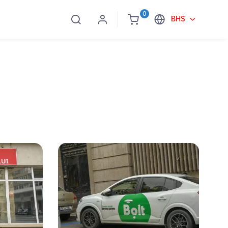
0
BHS