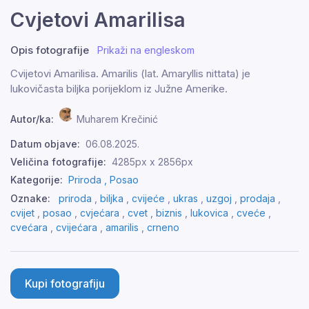
Cvjetovi Amarilisa
Opis fotografije
Prikaži na engleskom
Cvijetovi Amarilisa. Amarilis (lat. Amaryllis nittata) je
lukovičasta biljka porijeklom iz Južne Amerike.
Autor/ka:
Muharem Krečinić
Datum objave:
06.08.2025.
Veličina fotografije:
4285px x 2856px
Kategorije:
Priroda ,
Posao
Oznake:
priroda
,
biljka
,
cvijeće
,
ukras
,
uzgoj
,
prodaja
,
cvijet
,
posao
,
cvjećara
,
cvet
,
biznis
,
lukovica
,
cveće
,
cvećara
,
cvijećara
,
amarilis
,
crneno
Kupi fotografiju