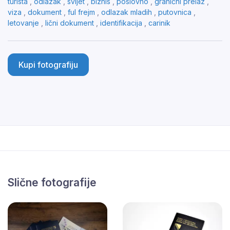
turista
,
odlazak
,
svijet
,
biznis
,
poslovno
,
granični prelaz
,
viza
,
dokument
,
ful frejm
,
odlazak mladih
,
putovnica
,
letovanje
,
lični dokument
,
identifikacija
,
carinik
Kupi fotografiju
Slične fotografije