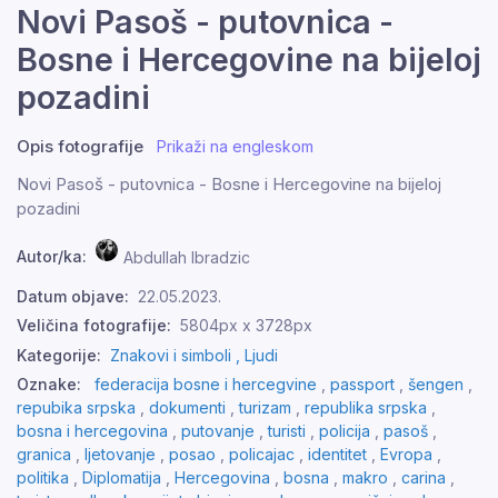
Novi Pasoš - putovnica -
Bosne i Hercegovine na bijeloj
pozadini
Opis fotografije
Prikaži na engleskom
Novi Pasoš - putovnica - Bosne i Hercegovine na bijeloj
pozadini
Autor/ka:
Abdullah Ibradzic
Datum objave:
22.05.2023.
Veličina fotografije:
5804px x 3728px
Kategorije:
Znakovi i simboli ,
Ljudi
Oznake:
federacija bosne i hercegvine
,
passport
,
šengen
,
repubika srpska
,
dokumenti
,
turizam
,
republika srpska
,
bosna i hercegovina
,
putovanje
,
turisti
,
policija
,
pasoš
,
granica
,
ljetovanje
,
posao
,
policajac
,
identitet
,
Evropa
,
politika
,
Diplomatija
,
Hercegovina
,
bosna
,
makro
,
carina
,