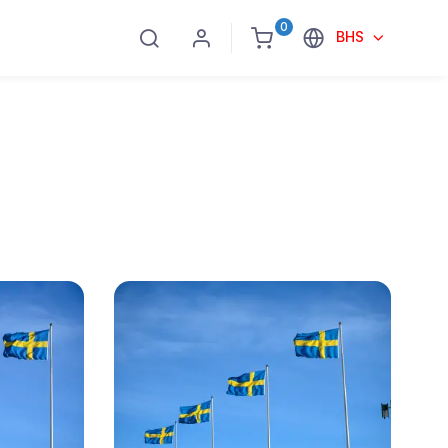
0
BHS