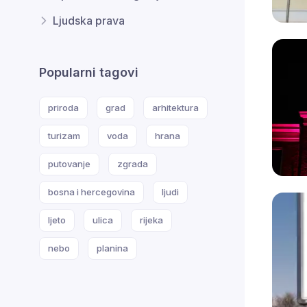
Ljudska prava
Popularni tagovi
priroda
grad
arhitektura
turizam
voda
hrana
putovanje
zgrada
bosna i hercegovina
ljudi
ljeto
ulica
rijeka
nebo
planina