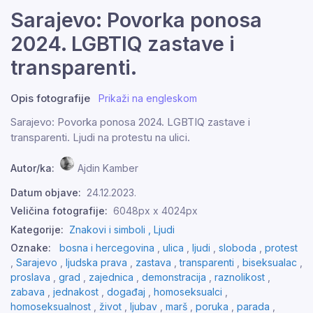
Sarajevo: Povorka ponosa
2024. LGBTIQ zastave i
transparenti.
Opis fotografije
Prikaži na engleskom
Sarajevo: Povorka ponosa 2024. LGBTIQ zastave i
transparenti. Ljudi na protestu na ulici.
Autor/ka:
Ajdin Kamber
Datum objave:
24.12.2023.
Veličina fotografije:
6048px x 4024px
Kategorije:
Znakovi i simboli ,
Ljudi
Oznake:
bosna i hercegovina
,
ulica
,
ljudi
,
sloboda
,
protest
,
Sarajevo
,
ljudska prava
,
zastava
,
transparenti
,
biseksualac
,
proslava
,
grad
,
zajednica
,
demonstracija
,
raznolikost
,
zabava
,
jednakost
,
događaj
,
homoseksualci
,
homoseksualnost
,
život
,
ljubav
,
marš
,
poruka
,
parada
,