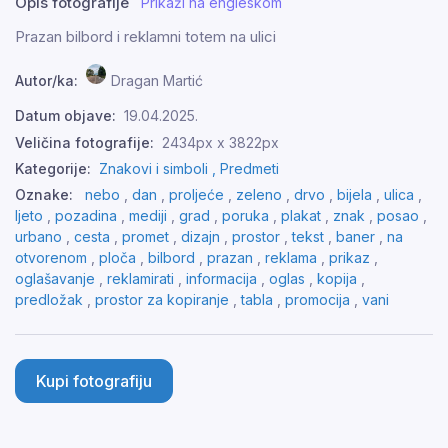
Opis fotografije
Prikaži na engleskom
Prazan bilbord i reklamni totem na ulici
Autor/ka:
Dragan Martić
Datum objave:
19.04.2025.
Veličina fotografije:
2434px x 3822px
Kategorije:
Znakovi i simboli ,
Predmeti
Oznake:
nebo
,
dan
,
proljeće
,
zeleno
,
drvo
,
bijela
,
ulica
,
ljeto
,
pozadina
,
mediji
,
grad
,
poruka
,
plakat
,
znak
,
posao
,
urbano
,
cesta
,
promet
,
dizajn
,
prostor
,
tekst
,
baner
,
na
otvorenom
,
ploča
,
bilbord
,
prazan
,
reklama
,
prikaz
,
oglašavanje
,
reklamirati
,
informacija
,
oglas
,
kopija
,
predložak
,
prostor za kopiranje
,
tabla
,
promocija
,
vani
Kupi fotografiju