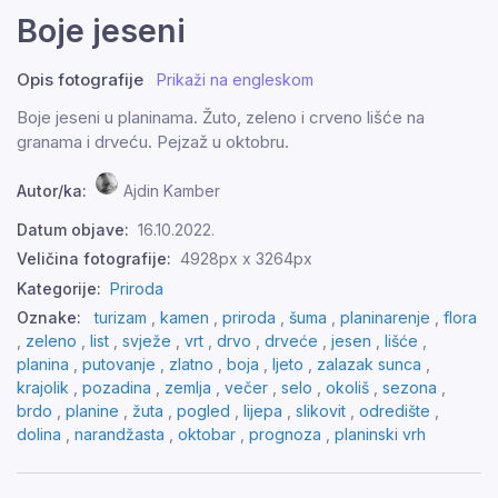
Boje jeseni
Opis fotografije
Prikaži na engleskom
Boje jeseni u planinama. Žuto, zeleno i crveno lišće na
granama i drveću. Pejzaž u oktobru.
Autor/ka:
Ajdin Kamber
Datum objave:
16.10.2022.
Veličina fotografije:
4928px x 3264px
Kategorije:
Priroda
Oznake:
turizam
,
kamen
,
priroda
,
šuma
,
planinarenje
,
flora
,
zeleno
,
list
,
svježe
,
vrt
,
drvo
,
drveće
,
jesen
,
lišće
,
planina
,
putovanje
,
zlatno
,
boja
,
ljeto
,
zalazak sunca
,
krajolik
,
pozadina
,
zemlja
,
večer
,
selo
,
okoliš
,
sezona
,
brdo
,
planine
,
žuta
,
pogled
,
lijepa
,
slikovit
,
odredište
,
dolina
,
narandžasta
,
oktobar
,
prognoza
,
planinski vrh