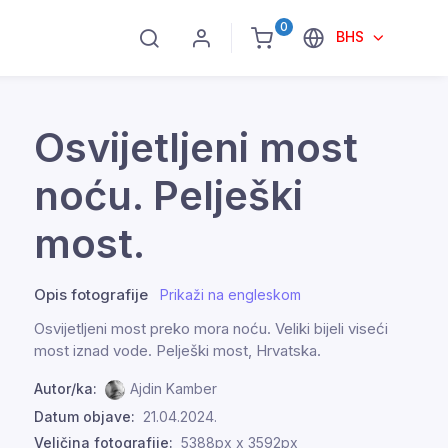
0
BHS
Osvijetljeni most
noću. Pelješki
most.
Opis fotografije
Prikaži na engleskom
Osvijetljeni most preko mora noću. Veliki bijeli viseći
most iznad vode. Pelješki most, Hrvatska.
Autor/ka:
Ajdin Kamber
Datum objave:
21.04.2024.
Veličina fotografije:
5388px x 3592px