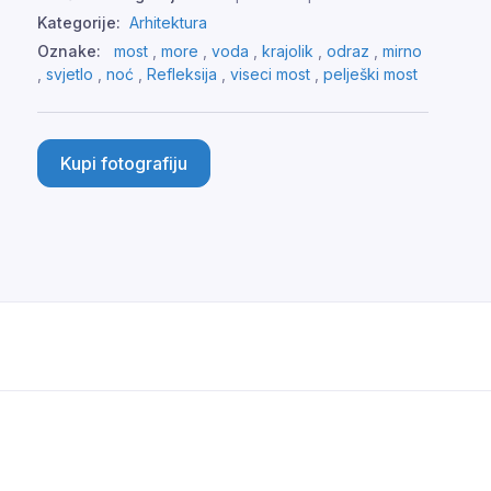
Kategorije:
Arhitektura
Oznake:
most
,
more
,
voda
,
krajolik
,
odraz
,
mirno
,
svjetlo
,
noć
,
Refleksija
,
viseci most
,
pelješki most
Kupi fotografiju