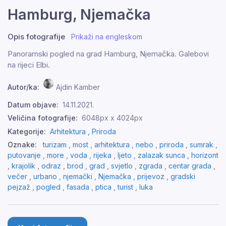
Hamburg, Njemačka
Opis fotografije
Prikaži na engleskom
Panoramski pogled na grad Hamburg, Njemačka. Galebovi
na rijeci Elbi.
Autor/ka:
Ajdin Kamber
Datum objave:
14.11.2021.
Veličina fotografije:
6048px x 4024px
Kategorije:
Arhitektura ,
Priroda
Oznake:
turizam
,
most
,
arhitektura
,
nebo
,
priroda
,
sumrak
,
putovanje
,
more
,
voda
,
rijeka
,
ljeto
,
zalazak sunca
,
horizont
,
krajolik
,
odraz
,
brod
,
grad
,
svjetlo
,
zgrada
,
centar grada
,
večer
,
urbano
,
njemački
,
Njemačka
,
prijevoz
,
gradski
pejzaž
,
pogled
,
fasada
,
ptica
,
turist
,
luka