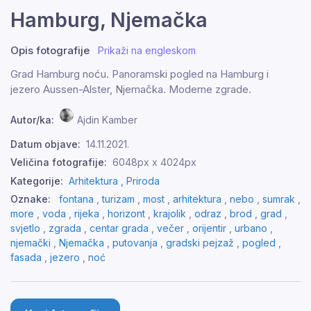
Hamburg, Njemačka
Opis fotografije
Prikaži na engleskom
Grad Hamburg noću. Panoramski pogled na Hamburg i
jezero Aussen-Alster, Njemačka. Moderne zgrade.
Autor/ka:
Ajdin Kamber
Datum objave:
14.11.2021.
Veličina fotografije:
6048px x 4024px
Kategorije:
Arhitektura ,
Priroda
Oznake:
fontana
,
turizam
,
most
,
arhitektura
,
nebo
,
sumrak
,
more
,
voda
,
rijeka
,
horizont
,
krajolik
,
odraz
,
brod
,
grad
,
svjetlo
,
zgrada
,
centar grada
,
večer
,
orijentir
,
urbano
,
njemački
,
Njemačka
,
putovanja
,
gradski pejzaž
,
pogled
,
fasada
,
jezero
,
noć