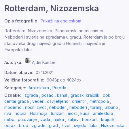
Rotterdam, Nizozemska
Opis fotografije
Prikaži na engleskom
Rotterdam, Nizozemska. Panoramski noćni snimci.
Neboderi i svjetla na zgradama u gradu. Roterdam je po broju
stanovnika drugi najveći grad u Holandiji i najveća je
Evropska luka.
Autor/ka:
Ajdin Kamber
Datum objave:
02.11.2021.
Veličina fotografije:
6048px x 4024px
Kategorije:
Arhitektura ,
Priroda
Oznake:
zgrada
,
posao
,
kanal
,
gradski krajolik
,
dok
,
centar grada
,
večer
,
osvijetljeno
,
orijentir
,
metropola
,
moderno
,
noćni život
,
neboder
,
neboderi
,
toranj
,
urbano
,
riva
,
noćna
,
Holandija
,
turizam
,
most
,
kuća
,
arhitektura
,
nebo
,
putovanje
,
voda
,
rijeka
,
zaljev
,
horizont
,
krajolik
,
odraz
,
brod
,
zgrade
,
grad
,
život
,
svjetlo
,
luka
,
Nizozemska