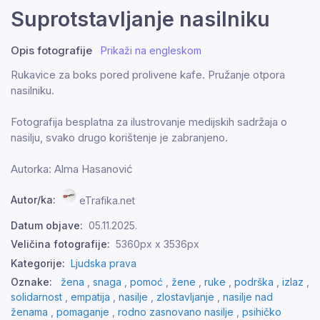
Suprotstavljanje nasilniku
Opis fotografije
Prikaži na engleskom
Rukavice za boks pored prolivene kafe. Pružanje otpora
nasilniku.
Fotografija besplatna za ilustrovanje medijskih sadržaja o
nasilju, svako drugo korištenje je zabranjeno.
Autorka: Alma Hasanović
Autor/ka:
eTrafika.net
Datum objave:
05.11.2025.
Veličina fotografije:
5360px x 3536px
Kategorije:
Ljudska prava
Oznake:
žena
,
snaga
,
pomoć
,
žene
,
ruke
,
podrška
,
izlaz
,
solidarnost
,
empatija
,
nasilje
,
zlostavljanje
,
nasilje nad
ženama
,
pomaganje
,
rodno zasnovano nasilje
,
psihičko