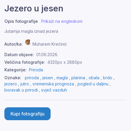
Jezero u jesen
Opis fotografije
Prikaži na engleskom
Jutarnja magla iznad jezera
Autor/ka:
Muharem Krečinić
Datum objave:
01.06.2026.
Veličina fotografije:
4320px x 2880px
Kategorije:
Priroda
Oznake:
priroda
,
jesen
,
magla
,
planina
,
obala
,
brdo
,
jezero
,
jutro
,
vremenska prognoza
,
pogled u daljinu
,
boravak u prirodi
,
svjež vazduh
Kupi fotografiju