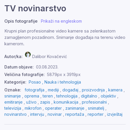
TV novinarstvo
Opis fotografije
Prikaži na engleskom
Krupni plan profesionalne video kamere sa zelenkastom
zamagljenom pozadinom. Snimanje događaja na terenu video
kamerom.
Autor/ka:
Dalibor Kovačević
Datum objave:
03.08.2023.
Veličina fotografije:
5879px x 3919px
Kategorije:
Posao ,
Nauka i tehnologija
Oznake:
fotografija
,
mediji
,
događaj
,
proizvodnja
,
kamera
,
snimanje
,
oprema
,
teren
,
tehnologija
,
digitalno
,
objektiv
,
emitiranje
,
uživo
,
zapis
,
komunikacija
,
profesionalni
,
televizija
,
mikrofon
,
operater
,
zanimanje
,
snimatelj
,
novinarstvo
,
intervju
,
novinar
,
reportaža
,
reporter
,
izvještaj