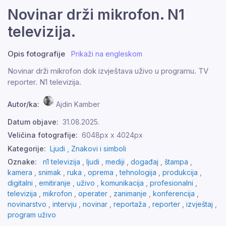
Novinar drži mikrofon. N1
televizija.
Opis fotografije
Prikaži na engleskom
Novinar drži mikrofon dok izvještava uživo u programu. TV
reporter. N1 televizija.
Autor/ka:
Ajdin Kamber
Datum objave:
31.08.2025.
Veličina fotografije:
6048px x 4024px
Kategorije:
Ljudi ,
Znakovi i simboli
Oznake:
n1 televizija
,
ljudi
,
mediji
,
događaj
,
štampa
,
kamera
,
snimak
,
ruka
,
oprema
,
tehnologija
,
produkcija
,
digitalni
,
emitiranje
,
uživo
,
komunikacija
,
profesionalni
,
televizija
,
mikrofon
,
operater
,
zanimanje
,
konferencija
,
novinarstvo
,
intervju
,
novinar
,
reportaža
,
reporter
,
izvještaj
,
program uživo