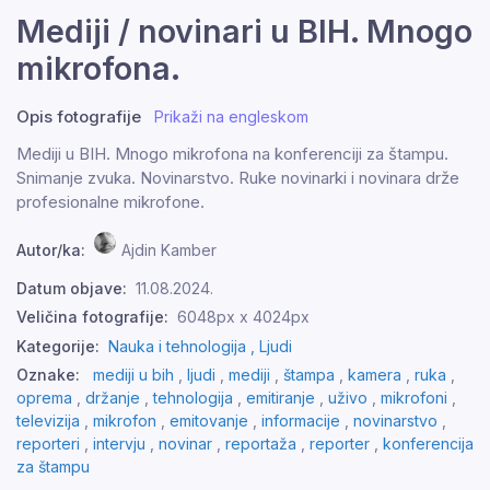
Mediji / novinari u BIH. Mnogo
mikrofona.
Opis fotografije
Prikaži na engleskom
Mediji u BIH. Mnogo mikrofona na konferenciji za štampu.
Snimanje zvuka. Novinarstvo. Ruke novinarki i novinara drže
profesionalne mikrofone.
Autor/ka:
Ajdin Kamber
Datum objave:
11.08.2024.
Veličina fotografije:
6048px x 4024px
Kategorije:
Nauka i tehnologija ,
Ljudi
Oznake:
mediji u bih
,
ljudi
,
mediji
,
štampa
,
kamera
,
ruka
,
oprema
,
držanje
,
tehnologija
,
emitiranje
,
uživo
,
mikrofoni
,
televizija
,
mikrofon
,
emitovanje
,
informacije
,
novinarstvo
,
reporteri
,
intervju
,
novinar
,
reportaža
,
reporter
,
konferencija
za štampu