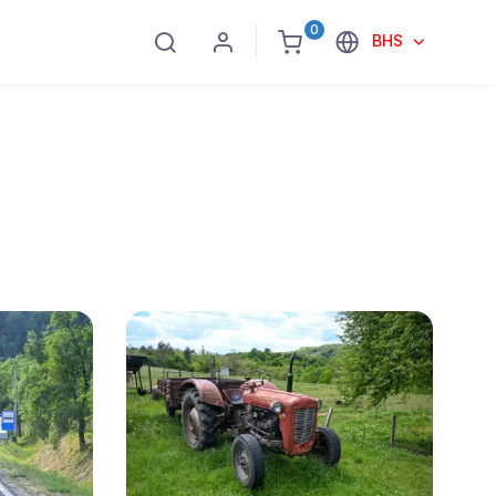
0
BHS