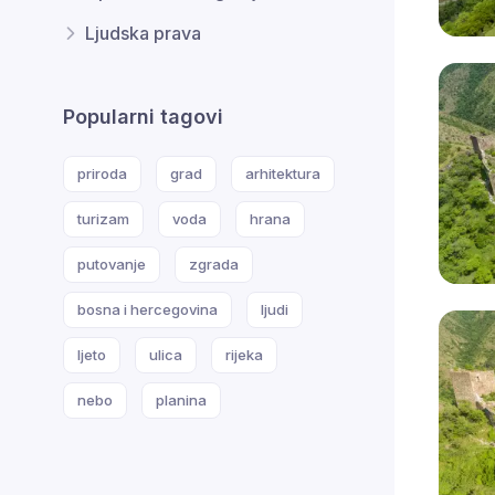
Ljudska prava
Popularni tagovi
priroda
grad
arhitektura
turizam
voda
hrana
putovanje
zgrada
bosna i hercegovina
ljudi
ljeto
ulica
rijeka
nebo
planina