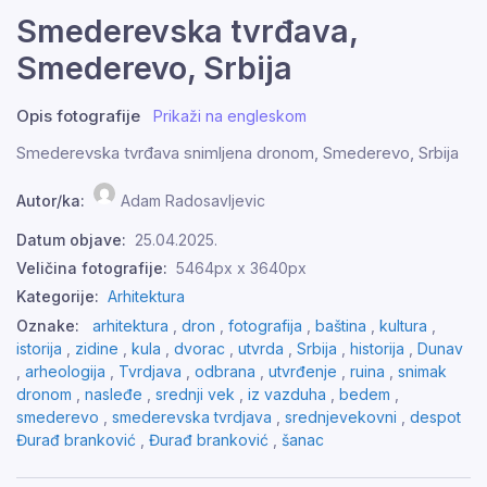
Smederevska tvrđava,
Smederevo, Srbija
Opis fotografije
Prikaži na engleskom
Smederevska tvrđava snimljena dronom, Smederevo, Srbija
Autor/ka:
Adam Radosavljevic
Datum objave:
25.04.2025.
Veličina fotografije:
5464px x 3640px
Kategorije:
Arhitektura
Oznake:
arhitektura
,
dron
,
fotografija
,
baština
,
kultura
,
istorija
,
zidine
,
kula
,
dvorac
,
utvrda
,
Srbija
,
historija
,
Dunav
,
arheologija
,
Tvrdjava
,
odbrana
,
utvrđenje
,
ruina
,
snimak
dronom
,
nasleđe
,
srednji vek
,
iz vazduha
,
bedem
,
smederevo
,
smederevska tvrdjava
,
srednjevekovni
,
despot
Đurađ branković
,
Đurađ branković
,
šanac