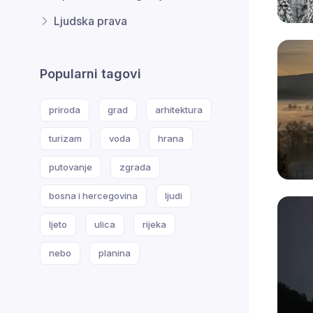
Ljudska prava
Popularni tagovi
priroda
grad
arhitektura
turizam
voda
hrana
putovanje
zgrada
bosna i hercegovina
ljudi
ljeto
ulica
rijeka
nebo
planina