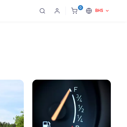
0
BHS