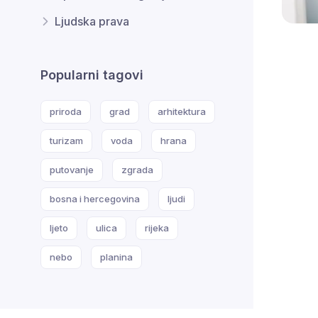
Ljudska prava
Popularni tagovi
priroda
grad
arhitektura
turizam
voda
hrana
putovanje
zgrada
bosna i hercegovina
ljudi
ljeto
ulica
rijeka
nebo
planina