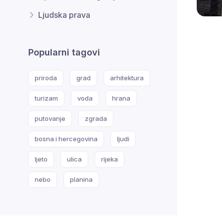
Ljudska prava
Popularni tagovi
priroda
grad
arhitektura
turizam
voda
hrana
putovanje
zgrada
bosna i hercegovina
ljudi
ljeto
ulica
rijeka
nebo
planina