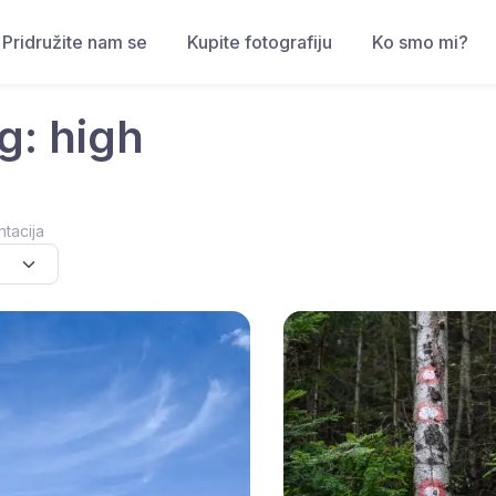
Pridružite nam se
Kupite fotografiju
Ko smo mi?
g: high
ntacija