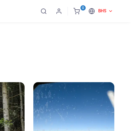
0
BHS