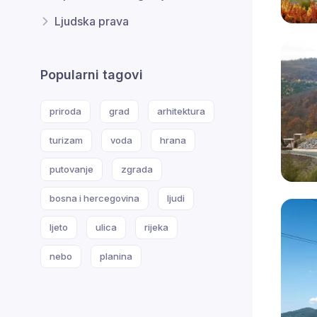
Ljudska prava
Popularni tagovi
priroda
grad
arhitektura
turizam
voda
hrana
putovanje
zgrada
bosna i hercegovina
ljudi
ljeto
ulica
rijeka
nebo
planina