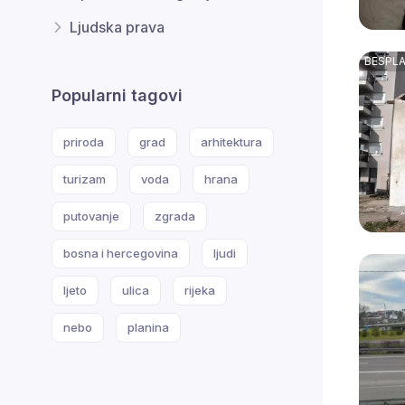
Ljudska prava
Popularni tagovi
priroda
grad
arhitektura
turizam
voda
hrana
putovanje
zgrada
bosna i hercegovina
ljudi
ljeto
ulica
rijeka
nebo
planina