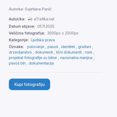
Autorka: Svjetlana Panić
Autor/ka:
eTrafika.net
Datum objave:
05.11.2025.
Veličina fotografije:
3000px x 2000px
Kategorije:
Ljudska prava
Oznake:
putovanje
,
pasoš
,
identitet
,
građani
,
drzavljanstvo
,
dokumenti
,
lični dokumenti
,
romi
,
projekat fotografije su bitne
,
nacionalna manjina
,
pasoš bih
,
dokumentacija
Kupi fotografiju