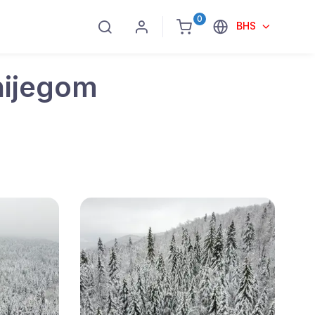
0
BHS
nijegom