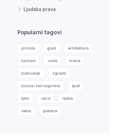
Ljudska prava
Popularni tagovi
priroda
grad
arhitektura
turizam
voda
hrana
putovanje
zgrada
bosna i hercegovina
ljudi
ljeto
ulica
rijeka
nebo
planina