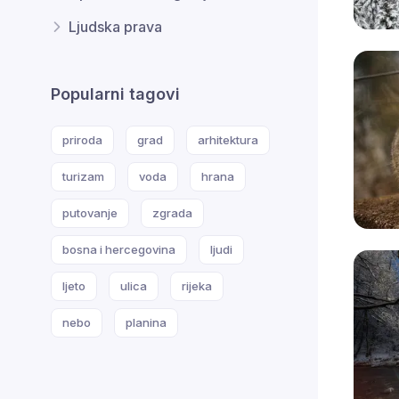
Ljudska prava
Popularni tagovi
priroda
grad
arhitektura
turizam
voda
hrana
putovanje
zgrada
bosna i hercegovina
ljudi
ljeto
ulica
rijeka
nebo
planina