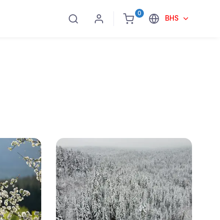
0
BHS