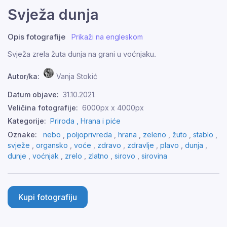
Svježa dunja
Opis fotografije
Prikaži na engleskom
Svježa zrela žuta dunja na grani u voćnjaku.
Autor/ka:
Vanja Stokić
Datum objave:
31.10.2021.
Veličina fotografije:
6000px x 4000px
Kategorije:
Priroda ,
Hrana i piće
Oznake:
nebo
,
poljoprivreda
,
hrana
,
zeleno
,
žuto
,
stablo
,
svježe
,
organsko
,
voće
,
zdravo
,
zdravlje
,
plavo
,
dunja
,
dunje
,
voćnjak
,
zrelo
,
zlatno
,
sirovo
,
sirovina
Kupi fotografiju