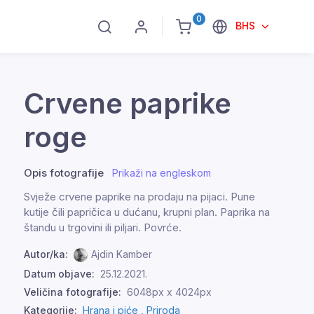
0
BHS
Crvene paprike
roge
Opis fotografije
Prikaži na engleskom
Svježe crvene paprike na prodaju na pijaci. Pune
kutije čili papričica u dućanu, krupni plan. Paprika na
štandu u trgovini ili piljari. Povrće.
Autor/ka:
Ajdin Kamber
Datum objave:
25.12.2021.
Veličina fotografije:
6048px x 4024px
Kategorije:
Hrana i piće ,
Priroda