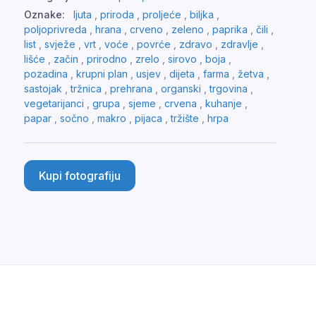
Oznake:
ljuta
,
priroda
,
proljeće
,
biljka
,
poljoprivreda
,
hrana
,
crveno
,
zeleno
,
paprika
,
čili
,
list
,
svježe
,
vrt
,
voće
,
povrće
,
zdravo
,
zdravlje
,
lišće
,
začin
,
prirodno
,
zrelo
,
sirovo
,
boja
,
pozadina
,
krupni plan
,
usjev
,
dijeta
,
farma
,
žetva
,
sastojak
,
tržnica
,
prehrana
,
organski
,
trgovina
,
vegetarijanci
,
grupa
,
sjeme
,
crvena
,
kuhanje
,
papar
,
sočno
,
makro
,
pijaca
,
tržište
,
hrpa
Kupi fotografiju