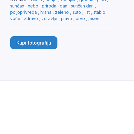
sunčan
,
nebo
,
priroda
,
dan
,
sunčan dan
,
poljoprivreda
,
hrana
,
zeleno
,
žuto
,
list
,
stablo
,
voće
,
zdravo
,
zdravlje
,
plavo
,
drvo
,
jesen
Kupi fotografiju