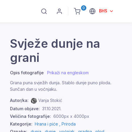
0
BHS
Svježe dunje na
grani
Opis fotografije
Prikaži na engleskom
Grana puna svježih dunja. Stablo dunje puno ploda.
Sunčan dan u voćnjaku.
Autor/ka:
Vanja Stokić
Datum objave:
31.10.2021.
Veličina fotografije:
6000px x 4000px
Kategorije:
Hrana i piće ,
Priroda
Oznake:
dunja
,
dunje
,
voćnjak
,
gradna
,
plod
,