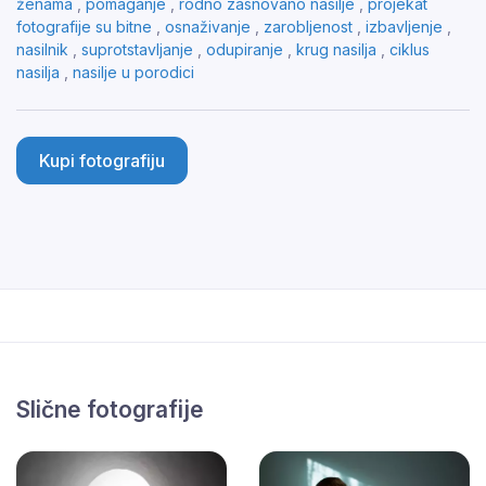
ženama
,
pomaganje
,
rodno zasnovano nasilje
,
projekat
fotografije su bitne
,
osnaživanje
,
zarobljenost
,
izbavljenje
,
nasilnik
,
suprotstavljanje
,
odupiranje
,
krug nasilja
,
ciklus
nasilja
,
nasilje u porodici
Kupi fotografiju
Slične fotografije