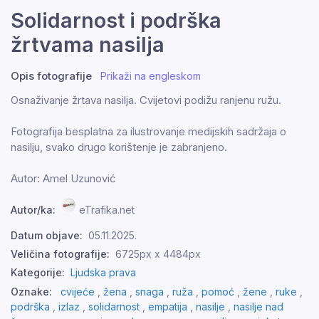
Solidarnost i podrška
žrtvama nasilja
Opis fotografije
Prikaži na engleskom
Osnaživanje žrtava nasilja. Cvijetovi podižu ranjenu ružu.
Fotografija besplatna za ilustrovanje medijskih sadržaja o
nasilju, svako drugo korištenje je zabranjeno.
Autor: Amel Uzunović
Autor/ka:
eTrafika.net
Datum objave:
05.11.2025.
Veličina fotografije:
6725px x 4484px
Kategorije:
Ljudska prava
Oznake:
cvijeće
,
žena
,
snaga
,
ruža
,
pomoć
,
žene
,
ruke
,
podrška
,
izlaz
,
solidarnost
,
empatija
,
nasilje
,
nasilje nad