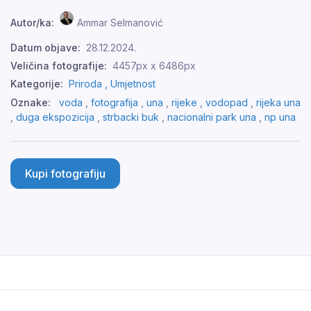
Autor/ka:
Ammar Selmanović
Datum objave:
28.12.2024.
Veličina fotografije:
4457px x 6486px
Kategorije:
Priroda ,
Umjetnost
Oznake:
voda
,
fotografija
,
una
,
rijeke
,
vodopad
,
rijeka una
,
duga ekspozicija
,
strbacki buk
,
nacionalni park una
,
np una
Kupi fotografiju