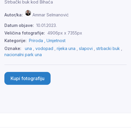
Štrbački buk kod Bihaća
Autor/ka:
Ammar Selmanović
Datum objave:
10.01.2023.
Veličina fotografije:
4906px x 7355px
Kategorije:
Priroda ,
Umjetnost
Oznake:
una
,
vodopad
,
rijeka una
,
slapovi
,
strbacki buk
,
nacionalni park una
Kupi fotografiju