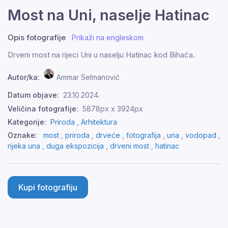
Most na Uni, naselje Hatinac
Opis fotografije
Prikaži na engleskom
Drveni most na rijeci Uni u naselju Hatinac kod Bihaća.
Autor/ka:
Ammar Selmanović
Datum objave:
23.10.2024.
Veličina fotografije:
5878px x 3924px
Kategorije:
Priroda ,
Arhitektura
Oznake:
most
,
priroda
,
drveće
,
fotografija
,
una
,
vodopad
,
rijeka una
,
duga ekspozicija
,
drveni most
,
hatinac
Kupi fotografiju