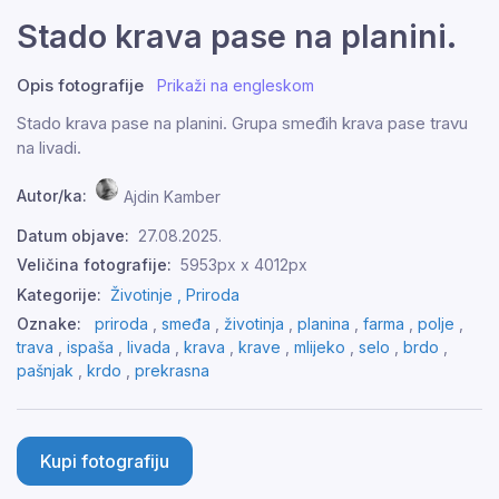
Stado krava pase na planini.
Opis fotografije
Prikaži na engleskom
Stado krava pase na planini. Grupa smeđih krava pase travu
na livadi.
Autor/ka:
Ajdin Kamber
Datum objave:
27.08.2025.
Veličina fotografije:
5953px x 4012px
Kategorije:
Životinje ,
Priroda
Oznake:
priroda
,
smeđa
,
životinja
,
planina
,
farma
,
polje
,
trava
,
ispaša
,
livada
,
krava
,
krave
,
mlijeko
,
selo
,
brdo
,
pašnjak
,
krdo
,
prekrasna
Kupi fotografiju