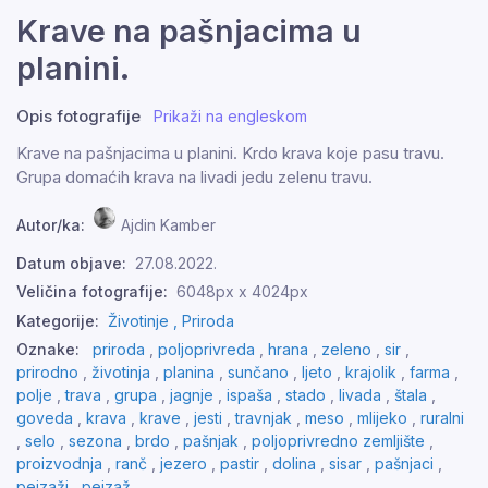
Krave na pašnjacima u
planini.
Opis fotografije
Prikaži na engleskom
Krave na pašnjacima u planini. Krdo krava koje pasu travu.
Grupa domaćih krava na livadi jedu zelenu travu.
Autor/ka:
Ajdin Kamber
Datum objave:
27.08.2022.
Veličina fotografije:
6048px x 4024px
Kategorije:
Životinje ,
Priroda
Oznake:
priroda
,
poljoprivreda
,
hrana
,
zeleno
,
sir
,
prirodno
,
životinja
,
planina
,
sunčano
,
ljeto
,
krajolik
,
farma
,
polje
,
trava
,
grupa
,
jagnje
,
ispaša
,
stado
,
livada
,
štala
,
goveda
,
krava
,
krave
,
jesti
,
travnjak
,
meso
,
mlijeko
,
ruralni
,
selo
,
sezona
,
brdo
,
pašnjak
,
poljoprivredno zemljište
,
proizvodnja
,
ranč
,
jezero
,
pastir
,
dolina
,
sisar
,
pašnjaci
,
pejzaži
,
pejzaž