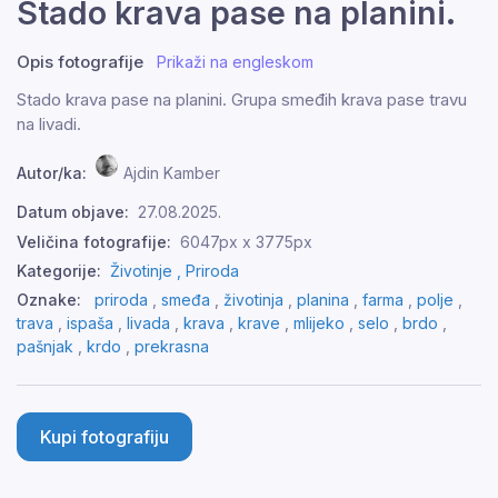
Stado krava pase na planini.
Opis fotografije
Prikaži na engleskom
Stado krava pase na planini. Grupa smeđih krava pase travu
na livadi.
Autor/ka:
Ajdin Kamber
Datum objave:
27.08.2025.
Veličina fotografije:
6047px x 3775px
Kategorije:
Životinje ,
Priroda
Oznake:
priroda
,
smeđa
,
životinja
,
planina
,
farma
,
polje
,
trava
,
ispaša
,
livada
,
krava
,
krave
,
mlijeko
,
selo
,
brdo
,
pašnjak
,
krdo
,
prekrasna
Kupi fotografiju