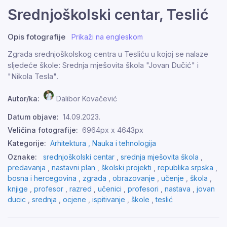
Srednjoškolski centar, Teslić
Opis fotografije
Prikaži na engleskom
Zgrada srednjoškolskog centra u Tesliću u kojoj se nalaze
sljedeće škole: Srednja mješovita škola "Jovan Dučić" i
"Nikola Tesla".
Autor/ka:
Dalibor Kovačević
Datum objave:
14.09.2023.
Veličina fotografije:
6964px x 4643px
Kategorije:
Arhitektura ,
Nauka i tehnologija
Oznake:
srednjoškolski centar
,
srednja mješovita škola
,
predavanja
,
nastavni plan
,
školski projekti
,
republika srpska
,
bosna i hercegovina
,
zgrada
,
obrazovanje
,
učenje
,
škola
,
knjige
,
profesor
,
razred
,
učenici
,
profesori
,
nastava
,
jovan
ducic
,
srednja
,
ocjene
,
ispitivanje
,
škole
,
teslić