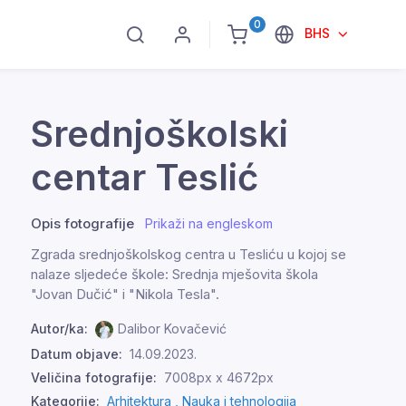
0
BHS
Srednjoškolski
centar Teslić
Opis fotografije
Prikaži na engleskom
Zgrada srednjoškolskog centra u Tesliću u kojoj se
nalaze sljedeće škole: Srednja mješovita škola
"Jovan Dučić" i "Nikola Tesla".
Autor/ka:
Dalibor Kovačević
Datum objave:
14.09.2023.
Veličina fotografije:
7008px x 4672px
Kategorije:
Arhitektura ,
Nauka i tehnologija