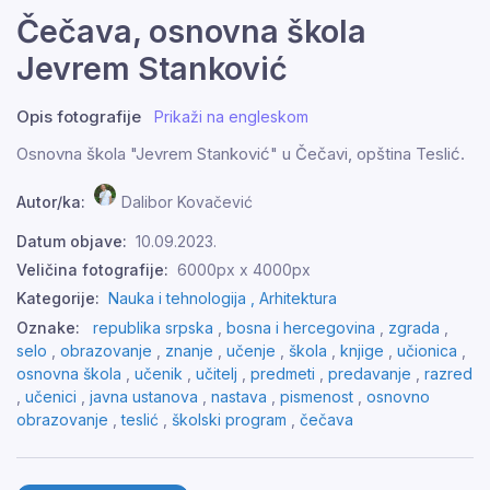
Čečava, osnovna škola
Jevrem Stanković
Opis fotografije
Prikaži na engleskom
Osnovna škola "Jevrem Stanković" u Čečavi, opština Teslić.
Autor/ka:
Dalibor Kovačević
Datum objave:
10.09.2023.
Veličina fotografije:
6000px x 4000px
Kategorije:
Nauka i tehnologija ,
Arhitektura
Oznake:
republika srpska
,
bosna i hercegovina
,
zgrada
,
selo
,
obrazovanje
,
znanje
,
učenje
,
škola
,
knjige
,
učionica
,
osnovna škola
,
učenik
,
učitelj
,
predmeti
,
predavanje
,
razred
,
učenici
,
javna ustanova
,
nastava
,
pismenost
,
osnovno
obrazovanje
,
teslić
,
školski program
,
čečava