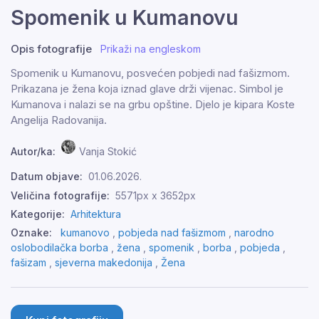
Spomenik u Kumanovu
Opis fotografije
Prikaži na engleskom
Spomenik u Kumanovu, posvećen pobjedi nad fašizmom.
Prikazana je žena koja iznad glave drži vijenac. Simbol je
Kumanova i nalazi se na grbu opštine. Djelo je kipara Koste
Angelija Radovanija.
Autor/ka:
Vanja Stokić
Datum objave:
01.06.2026.
Veličina fotografije:
5571px x 3652px
Kategorije:
Arhitektura
Oznake:
kumanovo
,
pobjeda nad fašizmom
,
narodno
oslobodilačka borba
,
žena
,
spomenik
,
borba
,
pobjeda
,
fašizam
,
sjeverna makedonija
,
Žena