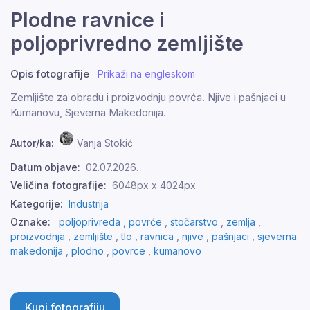
Plodne ravnice i
poljoprivredno zemljište
Opis fotografije
Prikaži na engleskom
Zemljište za obradu i proizvodnju povrća. Njive i pašnjaci u
Kumanovu, Sjeverna Makedonija.
Autor/ka:
Vanja Stokić
Datum objave:
02.07.2026.
Veličina fotografije:
6048px x 4024px
Kategorije:
Industrija
Oznake:
poljoprivreda
,
povrće
,
stočarstvo
,
zemlja
,
proizvodnja
,
zemljište
,
tlo
,
ravnica
,
njive
,
pašnjaci
,
sjeverna
makedonija
,
plodno
,
povrce
,
kumanovo
Kupi fotografiju