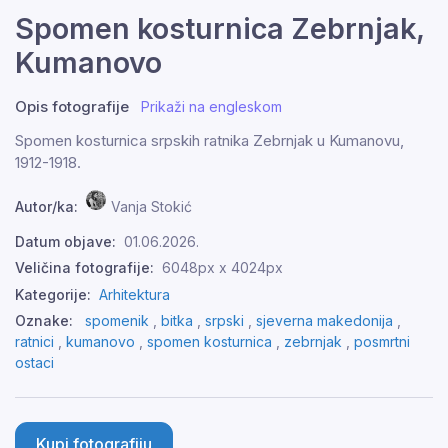
Spomen kosturnica Zebrnjak,
Kumanovo
Opis fotografije
Prikaži na engleskom
Spomen kosturnica srpskih ratnika Zebrnjak u Kumanovu,
1912-1918.
Autor/ka:
Vanja Stokić
Datum objave:
01.06.2026.
Veličina fotografije:
6048px x 4024px
Kategorije:
Arhitektura
Oznake:
spomenik
,
bitka
,
srpski
,
sjeverna makedonija
,
ratnici
,
kumanovo
,
spomen kosturnica
,
zebrnjak
,
posmrtni
ostaci
Kupi fotografiju