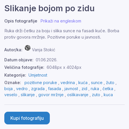
Slikanje bojom po zidu
Opis fotografije
Prikaži na engleskom
Ruka drži četku za boju i slika sunce na fasadi kuće. Borba
protiv govora mržnje. Pozitivne poruke u javnosti.
Autor/ka:
Vanja Stokić
Datum objave:
01.06.2026.
Veličina fotografije:
6048px x 4024px
Kategorije:
Umjetnost
Oznake:
pozitivne poruke
,
vedrina
,
kuća
,
sunce
,
žuto
,
boja
,
vedro
,
zgrada
,
fasada
,
javnost
,
zid
,
ruka
,
četka
,
veselo
,
slikanje
,
govor mržnje
,
oslikavanje
,
zuto
,
kuca
Kupi fotografiju