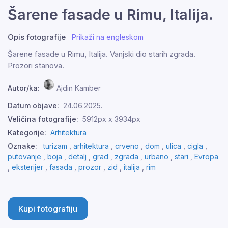
Šarene fasade u Rimu, Italija.
Opis fotografije
Prikaži na engleskom
Šarene fasade u Rimu, Italija. Vanjski dio starih zgrada.
Prozori stanova.
Autor/ka:
Ajdin Kamber
Datum objave:
24.06.2025.
Veličina fotografije:
5912px x 3934px
Kategorije:
Arhitektura
Oznake:
turizam
,
arhitektura
,
crveno
,
dom
,
ulica
,
cigla
,
putovanje
,
boja
,
detalj
,
grad
,
zgrada
,
urbano
,
stari
,
Evropa
,
eksterijer
,
fasada
,
prozor
,
zid
,
italija
,
rim
Kupi fotografiju