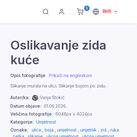
0
BHS
Oslikavanje zida
kuće
Opis fotografije
Prikaži na engleskom
Slikanje murala na ulici. Slikanje bojom po zidu.
Autor/ka:
Vanja Stokić
Datum objave:
01.06.2026.
Veličina fotografije:
6048px x 4024px
Kategorije:
Umjetnost
Oznake:
ulica
,
boja
,
umjetnost
,
umjetnik
,
zid
,
ruka
,
četka
,
slikanje
,
ulicna umjetnost
,
ulična umjetnost