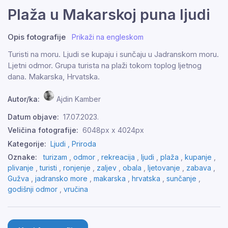
Plaža u Makarskoj puna ljudi
Opis fotografije
Prikaži na engleskom
Turisti na moru. Ljudi se kupaju i sunčaju u Jadranskom moru.
Ljetni odmor. Grupa turista na plaži tokom toplog ljetnog
dana. Makarska, Hrvatska.
Autor/ka:
Ajdin Kamber
Datum objave:
17.07.2023.
Veličina fotografije:
6048px x 4024px
Kategorije:
Ljudi ,
Priroda
Oznake:
turizam
,
odmor
,
rekreacija
,
ljudi
,
plaža
,
kupanje
,
plivanje
,
turisti
,
ronjenje
,
zaljev
,
obala
,
ljetovanje
,
zabava
,
Gužva
,
jadransko more
,
makarska
,
hrvatska
,
sunčanje
,
godišnji odmor
,
vručina