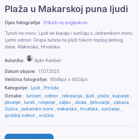
Plaža u Makarskoj puna ljudi
Opis fotografije
Prikaži na engleskom
Turisti na moru. Ljudi se kupaju i sunčaju u Jadranskom moru.
Ljetni odmor. Grupa turista na plaži tokom toplog ljetnog
dana. Makarska, Hrvatska.
Autor/ka:
Ajdin Kamber
Datum objave:
17.07.2023.
Veličina fotografije:
6048px x 4024px
Kategorije:
Ljudi ,
Priroda
Oznake:
turizam
,
odmor
,
rekreacija
,
ljudi
,
plaža
,
kupanje
,
plivanje
,
turisti
,
ronjenje
,
zaljev
,
obala
,
ljetovanje
,
zabava
,
Gužva
,
jadransko more
,
makarska
,
hrvatska
,
sunčanje
,
godišnji odmor
,
vručina