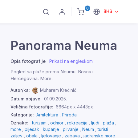
0
BHS
Panorama Neuma
Opis fotografije
Prikaži na engleskom
Pogled sa plaže prema Neumu. Bosna i
Hercegovina. More.
Autor/ka:
Muharem Krečinić
Datum objave:
01.09.2025.
Veličina fotografije:
6664px x 4443px
Kategorije:
Arhitektura ,
Priroda
Oznake:
turizam
,
odmor
,
rekreacija
,
ljudi
,
plaža
,
more
,
pijesak
,
kupanje
,
plivanje
,
Neum
,
turisti
,
zaljev
,
obala
,
ljetovanje
,
zabava
,
jadransko more